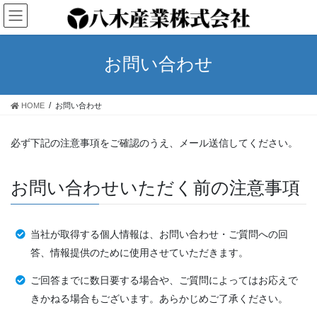
コ
ナ
ン
ビ
テ
ゲ
ン
ー
お問い合わせ
ツ
シ
へ
ョ
ス
ン
HOME
お問い合わせ
キ
に
ッ
移
プ
動
必ず下記の注意事項をご確認のうえ、メール送信してください。
お問い合わせいただく前の注意事項
当社が取得する個人情報は、お問い合わせ・ご質問への回
答、情報提供のために使用させていただきます。
ご回答までに数日要する場合や、ご質問によってはお応えで
きかねる場合もございます。あらかじめご了承ください。