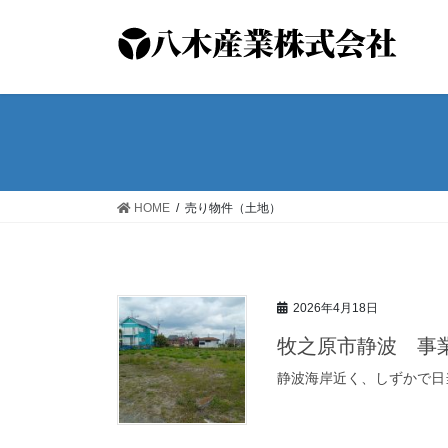
コ
ナ
ン
ビ
テ
ゲ
ン
ー
ツ
シ
へ
ョ
ス
ン
キ
に
ッ
移
HOME
売り物件（土地）
プ
動
2026年4月18日
牧之原市静波 事
静波海岸近く、しずかで日