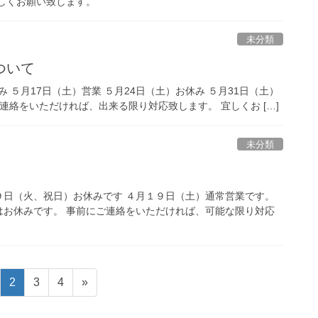
しくお願い致します。
未分類
ついて
 ５月17日（土）営業 ５月24日（土）お休み ５月31日（土）
連絡をいただければ、出来る限り対応致します。 宜しくお […]
未分類
９日（火、祝日）お休みです ４月１９日（土）通常営業です。
はお休みです。 事前にご連絡をいただければ、可能な限り対応
固
固
固
2
3
4
»
定
定
定