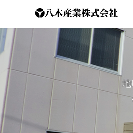
コ
ナ
ン
ビ
テ
ゲ
ン
ー
ツ
シ
へ
ョ
ス
ン
キ
に
ッ
移
プ
動
地