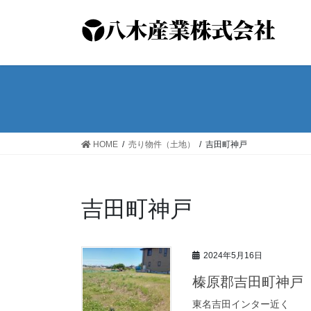
コ
ナ
ン
ビ
テ
ゲ
ン
ー
ツ
シ
へ
ョ
ス
ン
キ
に
ッ
移
HOME
売り物件（土地）
吉田町神戸
プ
動
吉田町神戸
2024年5月16日
榛原郡吉田町神戸
東名吉田インター近く